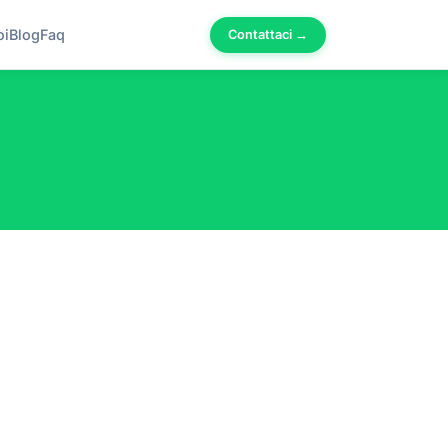
oi
Blog
Faq
Contattaci →