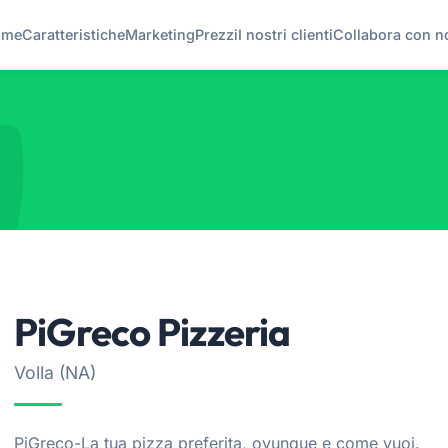
ome
Caratteristiche
Marketing
Prezzi
I nostri clienti
Collabora con n
PiGreco Pizzeria
Volla (NA)
PiGreco-La tua pizza preferita, ovunque e come vuoi.