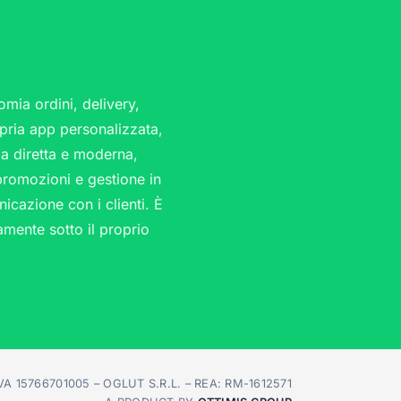
omia ordini, delivery,
pria app personalizzata,
nza diretta e moderna,
promozioni e gestione in
icazione con i clienti. È
amente sotto il proprio
A 15766701005 – OGLUT S.R.L. – REA: RM-1612571