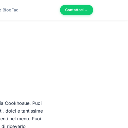
oi
Blog
Faq
Contattaci →
rnia Cookhosue. Puoi
ti, dolci e tantissime
enti nel menu. Puoi
 di riceverlo