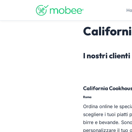
Vai
al
H
contenuto
principale
Californ
I nostri clienti
California Cookhou
Roma
Ordina online le speci
scegliere i tuoi piatti
birre e bevande. Sono
personalizzare il tuo 