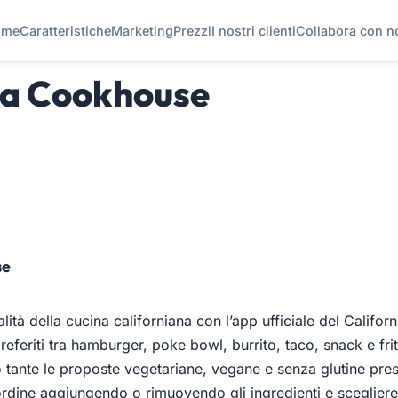
ome
Caratteristiche
Marketing
Prezzi
I nostri clienti
Collabora con n
ia Cookhouse
se
alità della cucina californiana con l’app ufficiale del Califo
 preferiti tra hamburger, poke bowl, burrito, taco, snack e frit
 tante le proposte vegetariane, vegane e senza glutine pres
ordine aggiungendo o rimuovendo gli ingredienti e scegliere